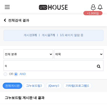
+1,000점
전체검색 결과
게시판
3개
게시물
7개
1/1 페이지 열람 중
OR
AND
전체게시판
그누보드팁
3
jQuery
3
기타팁(프로그램)
1
그누보드팁 게시판 내 결과