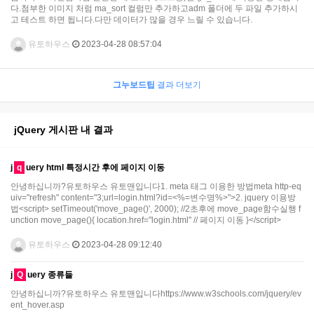
다.첨부한 이미지 처럼 ma_sort 컬럼만 추가하고adm 폴더에 두 파일 추가하시
고 테스트 하면 됩니다.다만 데이터가 많을 경우 느릴 수 있습니다.
유토하우스
2023-04-28 08:57:04
그누보드팁
결과 더보기
jQuery 게시판 내 결과
j
q
uery html 특정시간 후에 페이지 이동
안녕하십니까?유토하우스 유토맨입니다1. meta 태그 이용한 방법meta http-eq
uiv="refresh" content="3;url=login.html?id=<%=변수명%>">2. jquery 이용방
법<script> setTimeout('move_page()', 2000); //2초후에 move_page함수실행 f
unction move_page(){ location.href="login.html" // 페이지 이동 }</script>
유토하우스
2023-04-28 09:12:40
j
Q
uery 종류들
안녕하십니까?유토하우스 유토맨입니다https://www.w3schools.com/jquery/ev
ent_hover.asp