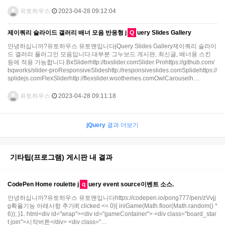
유토하우스
2023-04-28 09:12:04
제이쿼리 슬라이드 갤러리 배너 모음 반응형 j
Q
uery Slides Gallery​
안녕하십니까?유토하우스 유토맨입니다jQuery Slides Gallery​제이쿼리 슬라이
드 갤러리 플러그인 모음입니다.대부분 그누보드 게시판, 최신글, 배너용 스킨
등에 적용 가능합니다.BxSliderhttp://bxslider.comSlider Prohttps://github.com/
bqworks/slider-proResponsiveSlideshttp://responsiveslides.comSplidehttps://
splidejs.comFlexSliderhttp://flexslider.woothemes.comOwlCarouselh…
유토하우스
2023-04-28 09:11:18
jQuery
결과 더보기
기타팁(프로그램) 게시판 내 결과
CodePen Home roulette j
q
uery event source이벤트 소스.
안녕하십니까?유토하우스 유토맨입니다https://codepen.io/pong777/pen/zVvjj
g확율기능 아래사항 추가if( clicked <= 0){ iniGame(Math.floor(Math.random() *
6)); }1. html<div id="wrap"><div id="gameContainer"> <div class="board_star
t join">시작버튼</div> <div class="…