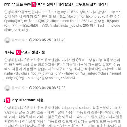
php 7.* 또는 mys
q
l 8.* 이상에서 에러발생시 그누보드 설치 에러시
안녕하세요유토맨입니다php 7.* 또는 mysql 8.* 이상에서 에러발생시 그누보드
설치 에러시 아래와 같이 진행해 보세요1. /lib/common.lib.php 3676 라인 수정 :
$path{0}!='/'; => $path[0]!='/';2. /lib/common.lib.php 3681 라인 수정 : if($path
{0}=='/'){ => if($path[0]=='/'){3. /install/install_db.php 295 라인 $sql = implode
($file, "\n"); =&g…
유토하우스
2023-05-25 10:11:49
게시판
Q
R코드 생성기능
안녕하십니까?유토하우스 유토맨입니다게시판 QR코드 생성기능 적용부분이
며,sir지구버스님 글을 참고하였습니다.여러군데 사용이 가능할것 같으며,상품
에도 적용이 가능할것 같습니다.** 지구버스님 게시판 적용예시입니다write.ski
n.php <div class="bo_w_tit write_div"> <label for="wr_subject" class="sound
_only">QR링크<strong>필수</strong></label&…
유토하우스
2023-04-28 08:57:28
j
q
uery ui sortable 적용
안녕하십니까?유토하우스 유토맨입니다jquery ui sortable 적용부분이며,sir 하
얀감사님 글을 참고하였습니다.여러군데 사용이 가능할것 같습니다하얀감자님
에 이야기하였듯이 데이타가 많은곳은 아무래도 속도가 느릴것 같습니다파일을
확인하셔서 여러군에 적용이 가능할것 같으며, 작업되는 곳이 있으면 공유하겠
습니다*** 하얀감자님 글일단 제 소스(테스트용)는 g5_mail에 적용한 상태입니