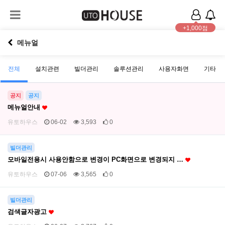
+1,000점
메뉴얼
전체
설치관련
빌더관리
솔루션관리
사용자화면
기타
공지
공지
메뉴얼안내
유토하우스
06-02
3,593
0
빌더관리
모바일전용시 사용안함으로 변경이 PC화면으로 변경되지 …
유토하우스
07-06
3,565
0
빌더관리
검색글자광고